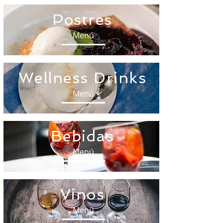
Postres
Menú
Wellness Drinks
Menú
Bebidas
Menú
Vinos
Menú